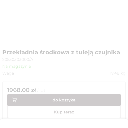
Przekładnia środkowa z tuleją czujnika
20530303000/A
Na magazynie
Waga
17.48
kg
1968.00
zł
/
szt
do koszyka
Kup teraz