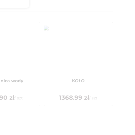
dnica wody
KOŁO
.90
zł
1368.99
zł
/
szt
/
szt