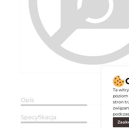
Ta witr
poziom 
Opis
stron t
związan
podczas
Specyfikacja
Zaakc