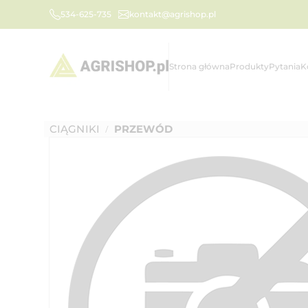
534-625-735
kontakt@agrishop.pl
Strona główna
Produkty
Pytania
K
CIĄGNIKI
PRZEWÓD
/