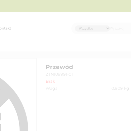
ontakt
Przewód
ZTN109991-01
Brak
Waga
0.909
kg