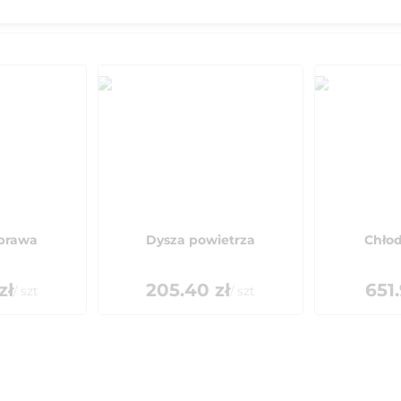
prawa
Dysza powietrza
Chło
zł
205.40
zł
651
/
szt
/
szt