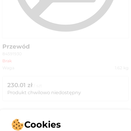
Przewód
84591930
Brak
Waga
1.62
kg
230.01
zł
/
szt
Produkt chwilowo niedostępny
Cookies
Opis