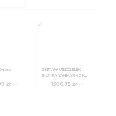
O-ring
ZESTAW USZCZELEK
SILNIKA YANMAR 4D9...
99
zł
1506.75
zł
/
szt
/
szt