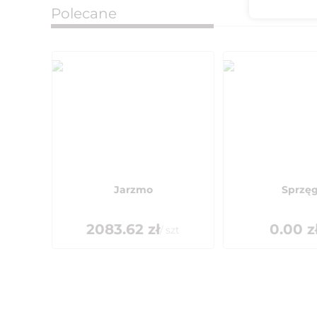
Polecane
Jarzmo
Sprzęg
2083.62
zł
0.00
z
/
szt