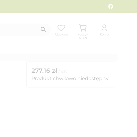
Ulubione
Koszyk
Konto
0
PLN
277.16
zł
/
szt
Produkt chwilowo niedostępny