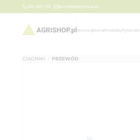
534-625-735
kontakt@agrishop.pl
Strona główna
Produkty
Pytania
K
CIĄGNIKI
PRZEWÓD
/