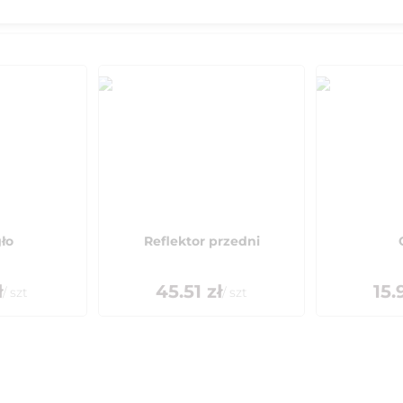
ło
Reflektor przedni
ł
45.51
zł
15.
/
szt
/
szt