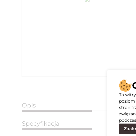
Ta witr
poziom 
Opis
stron t
związan
podczas
Specyfikacja
Zaakc