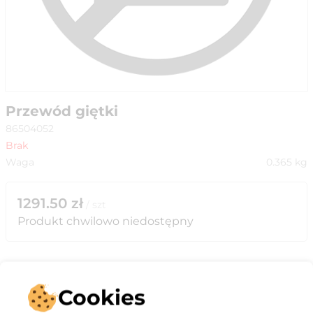
Przewód giętki
86504052
Brak
Waga
0.365
kg
1291.50
zł
/
szt
Produkt chwilowo niedostępny
Cookies
Opis