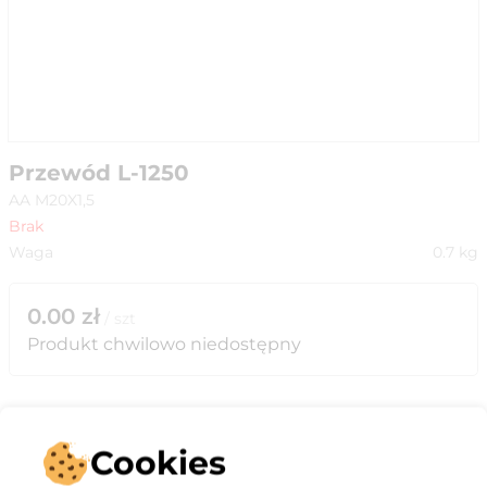
Przewód L-1250
AA M20X1,5
Brak
Waga
0.7
kg
0.00
zł
/
szt
Produkt chwilowo niedostępny
Cookies
Opis