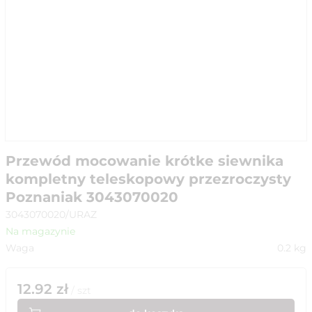
Przewód mocowanie krótke siewnika
kompletny teleskopowy przezroczysty
Poznaniak 3043070020
3043070020/URAZ
Na magazynie
Waga
0.2
kg
12.92
zł
/
szt