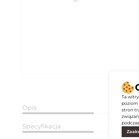
Ta witr
poziom 
Opis
stron t
związan
podczas
Specyfikacja
Zaakc