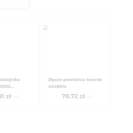
dstojnika
Złącze powietrza twarde
2105...
4248014
81
zł
78.72
zł
/
szt
/
szt