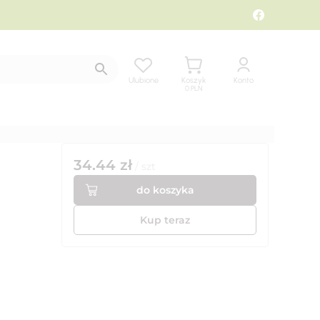
Ulubione
Koszyk
Konto
0
PLN
34.44
zł
/
szt
do koszyka
Kup teraz