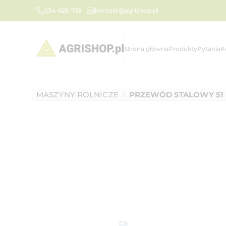
534-625-735
kontakt@agrishop.pl
Strona główna
Produkty
Pytania
K
MASZYNY ROLNICZE
PRZEWÓD STALOWY 51
/