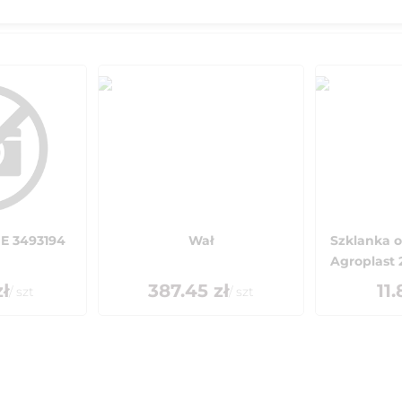
E 3493194
Wał
Szklanka o
Agroplast 2
ł
387.45
zł
11.
/
szt
/
szt