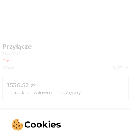
Przyłącze
314462A1
Brak
Waga
0.415
kg
1536.52
zł
/
szt
Produkt chwilowo niedostępny
Cookies
Opis