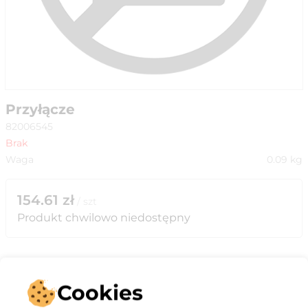
Przyłącze
82006545
Brak
Waga
0.09
kg
154.61
zł
/
szt
Produkt chwilowo niedostępny
Cookies
Opis