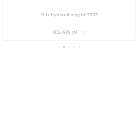
Filtr hydrauliczny hf-35113
93.48
zł
/
szt