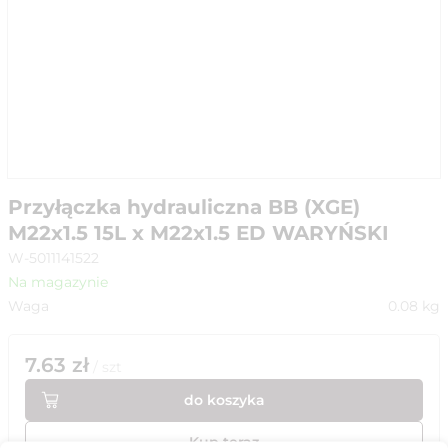
Przyłączka hydrauliczna BB (XGE)
M22x1.5 15L x M22x1.5 ED WARYŃSKI
W-5011141522
Na magazynie
Waga
0.08
kg
7.63
zł
/
szt
do koszyka
Kup teraz