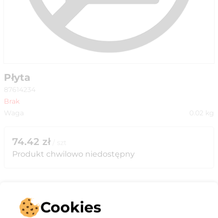
Płyta
87614234
Brak
Waga
0.02
kg
74.42
zł
/
szt
Produkt chwilowo niedostępny
Cookies
Opis