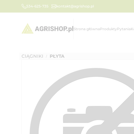
534-625-735
kontakt@agrishop.pl
Strona główna
Produkty
Pytania
K
CIĄGNIKI
PŁYTA
/