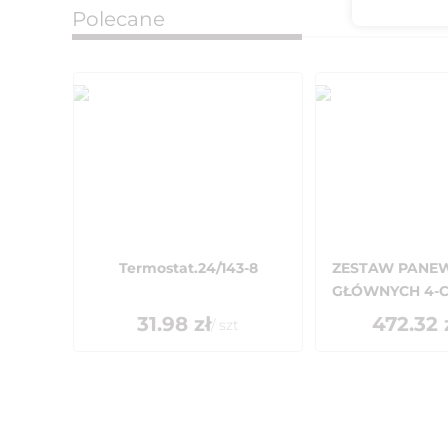
Polecane
Termostat.24/143-8
ZESTAW PANE
GŁÓWNYCH 4-CY
31.98
zł
472.32
/
szt