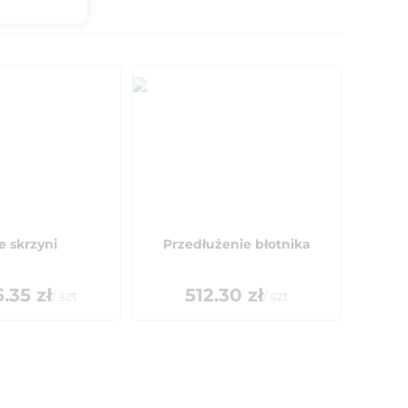
e skrzyni
Przedłużenie błotnika
.35
zł
512.30
zł
/
szt
/
szt