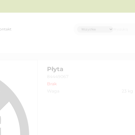
ontakt
Płyta
84449067
Brak
Waga
23
kg