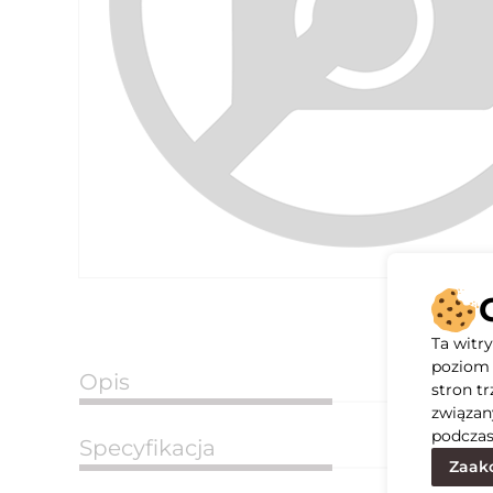
Ta witr
poziom 
Opis
stron t
związan
podczas
Specyfikacja
Zaakc