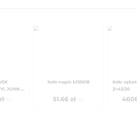
WEK
Koło napin b135018
Koło zębat
L JOHN ...
Z=45/26
zł
51.66
zł
4606
/
szt
/
szt