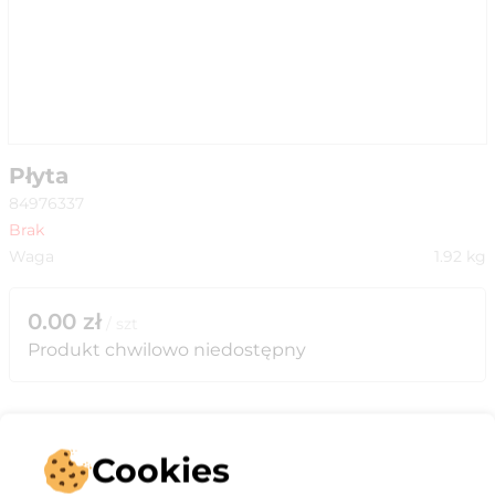
Płyta
84976337
Brak
Waga
1.92
kg
0.00
zł
/
szt
Produkt chwilowo niedostępny
Cookies
Opis