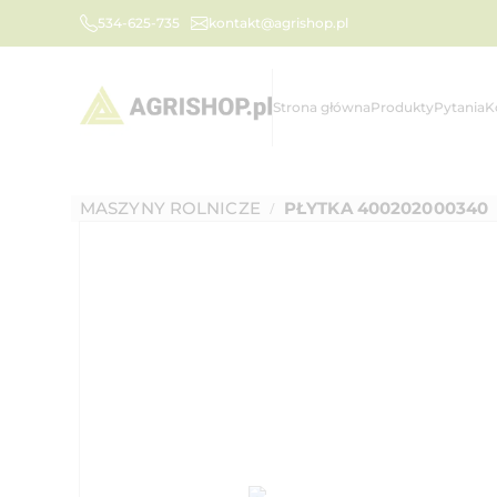
534-625-735
kontakt@agrishop.pl
Strona główna
Produkty
Pytania
K
MASZYNY ROLNICZE
PŁYTKA 400202000340
/