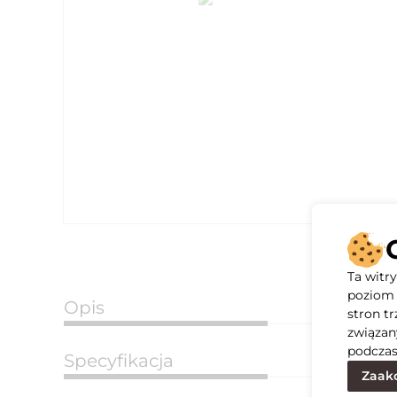
Ta witr
poziom 
Opis
stron t
związan
podczas
Specyfikacja
Zaakc