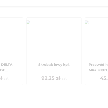
 DELTA
Skrobak lewy kpl.
Przewód hy
E...
MPa M18x1.
ł
92.25
zł
45.
/
szt
/
szt