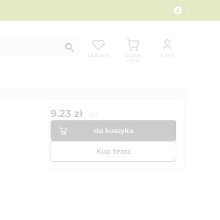
Ulubione
Koszyk
Konto
0
PLN
9.23
zł
/
szt
do koszyka
Kup teraz