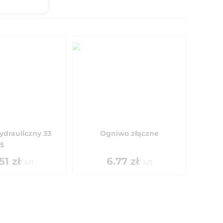
drauliczny 33
Ogniwo złączne
5
51
zł
6.77
zł
/
szt
/
szt