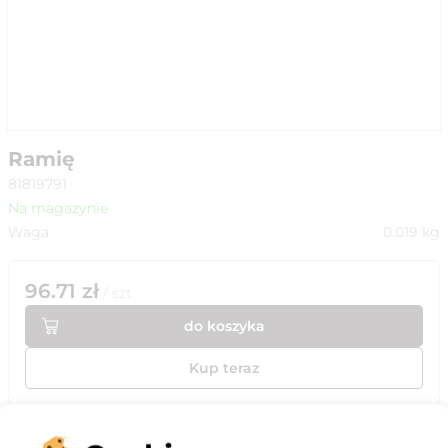
Ramię
81819791
Na magazynie
Waga
0.019
kg
96.71
zł
/
szt
do koszyka
Kup teraz