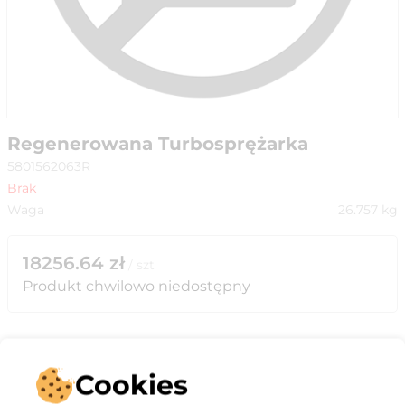
Regenerowana Turbosprężarka
5801562063R
Brak
Waga
26.757
kg
18256.64
zł
/
szt
Produkt chwilowo niedostępny
Cookies
Opis