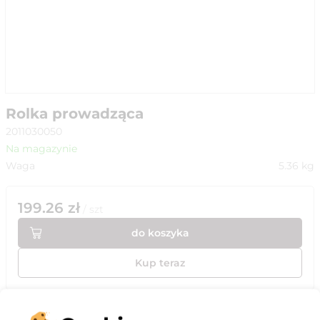
Rolka prowadząca
2011030050
Na magazynie
Waga
5.36
kg
199.26
zł
/
szt
do koszyka
Kup teraz