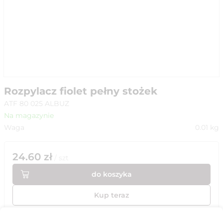
Rozpylacz fiolet pełny stożek
ATF 80 025 ALBUZ
Na magazynie
Waga
0.01
kg
24.60
zł
/
szt
do koszyka
Kup teraz