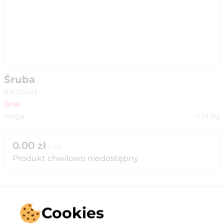
Śruba
84025473
Brak
Waga
0.14
kg
0.00
zł
/
szt
Produkt chwilowo niedostępny
Cookies
Opis