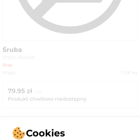
Śruba
371221, 16051121
Brak
Waga
0.28
kg
79.95
zł
/
szt
Produkt chwilowo niedostępny
Cookies
Opis