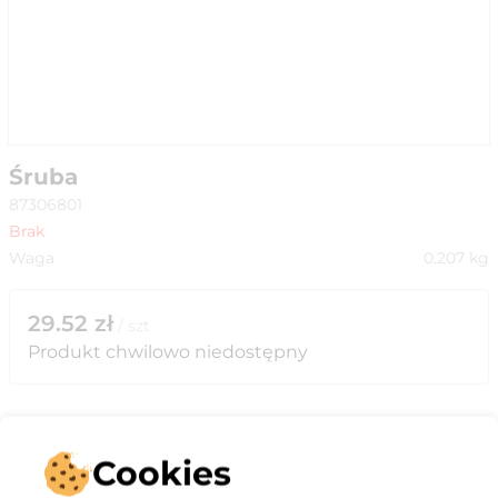
Śruba
87306801
Brak
Waga
0.207
kg
29.52
zł
/
szt
Produkt chwilowo niedostępny
Cookies
Opis