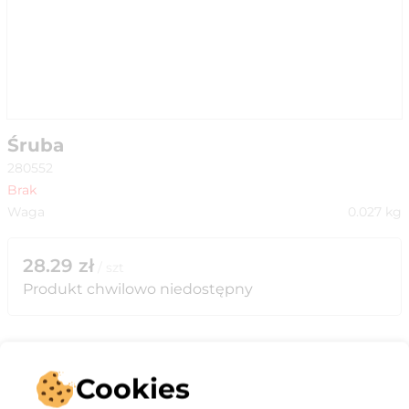
Śruba
280552
Brak
Waga
0.027
kg
28.29
zł
/
szt
Produkt chwilowo niedostępny
Cookies
Opis