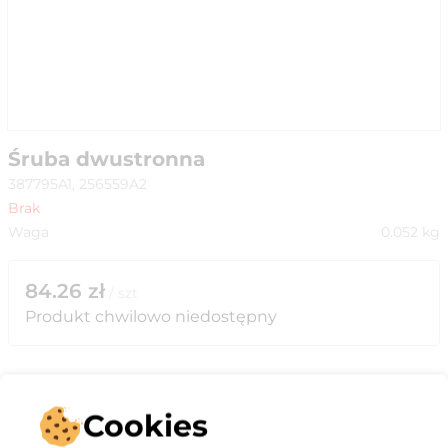
Śruba dwustronna
387795A1, 256559A2
Brak
Waga
0.052
kg
84.26
zł
/
szt
Produkt chwilowo niedostępny
Cookies
Opis