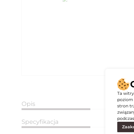
Ta witr
poziom 
Opis
stron t
związan
podczas
Specyfikacja
Zaakc