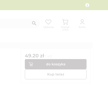
Ulubione
Koszyk
Konto
0
PLN
49.20
zł
/
szt
do koszyka
Kup teraz