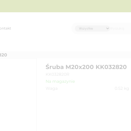
ontakt
820
Śruba M20x200 KK032820
KK032820R
Na magazynie
Waga
0.52
kg