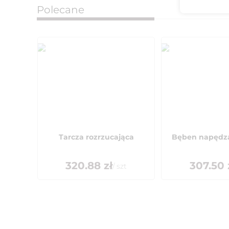
Polecane
Tarcza rozrzucająca
Bęben napędz
320.88
zł
307.50
/
szt