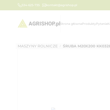
534-625-735
kontakt@agrishop.pl
Strona główna
Produkty
Pytania
K
MASZYNY ROLNICZE
ŚRUBA M20X200 KK032
/