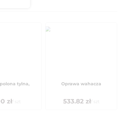
olona tylna,
Oprawa wahacza
00
zł
533.82
zł
/
szt
/
szt