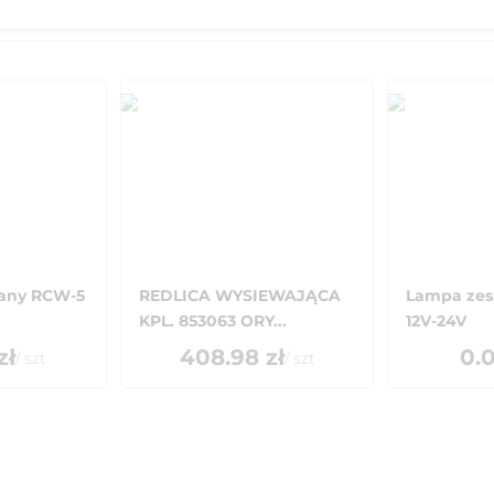
any RCW-5
REDLICA WYSIEWAJĄCA
Lampa zesp
KPL. 853063 ORY...
12V-24V
zł
408.98
zł
0.
/
szt
/
szt