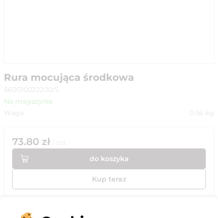
Rura mocująca środkowa
560010022200/S
Na magazynie
Waga
0.56
kg
73.80
zł
/
szt
do koszyka
Kup teraz