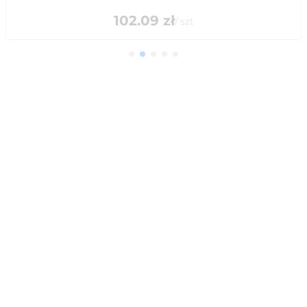
102.09
zł
/
szt