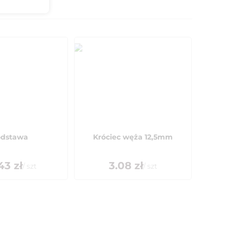
dstawa
Króciec węża 12,5mm
43
zł
3.08
zł
/
szt
/
szt