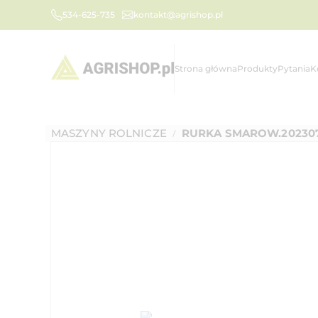
534-625-735
kontakt@agrishop.pl
Strona główna
Produkty
Pytania
K
MASZYNY ROLNICZE
RURKA SMAROW.202307
/