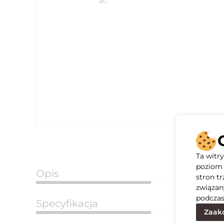
Ta witr
poziom 
Opis
stron t
związan
podczas
Specyfikacja
Zaakc