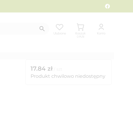
Ulubione
Koszyk
Konto
0
PLN
17.84
zł
/
szt
Produkt chwilowo niedostępny