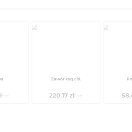
os
Zawór reg.ciś.
Po
ł
220.17
zł
58.
/
szt
/
szt