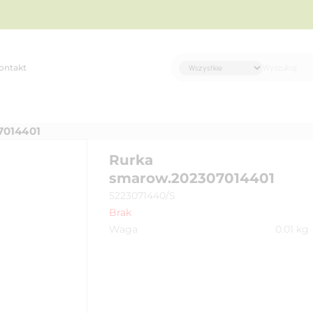
ontakt
014401
Rurka
smarow.202307014401
5223071440/S
Brak
Waga
0.01
kg