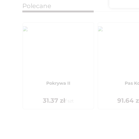
Polecane
Pokrywa II
Pas K
31.37
zł
91.64
z
/
szt