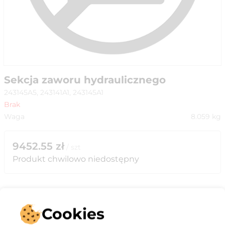
Sekcja zaworu hydraulicznego
243145A5, 243141A1, 243145A1
Brak
Waga
8.059
kg
9452.55
zł
/
szt
Produkt chwilowo niedostępny
Cookies
Opis