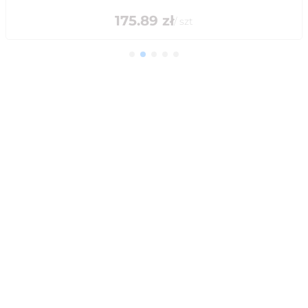
175.89
zł
/
szt