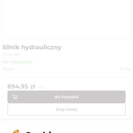
Silnik hydrauliczny
OMR 80
Na magazynie
Waga
7.1
kg
694.95
zł
/
szt
do koszyka
Kup teraz