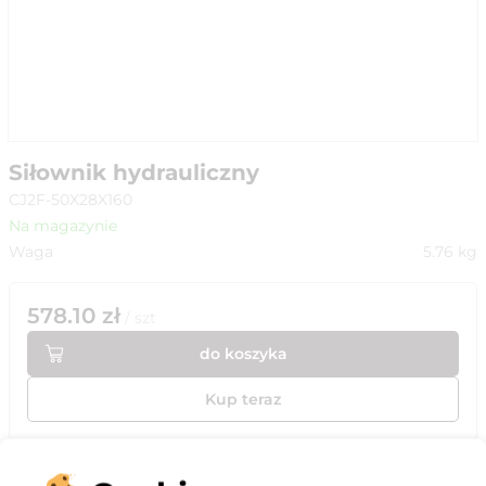
Siłownik hydrauliczny
CJ2F-50X28X160
Na magazynie
Waga
5.76
kg
578.10
zł
/
szt
do koszyka
Kup teraz