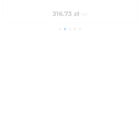
316.73
zł
/
szt