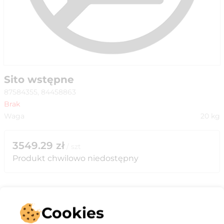
Sito wstępne
87584355, 84458863
Brak
Waga
20
kg
3549.29
zł
/
szt
Produkt chwilowo niedostępny
Cookies
Opis