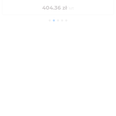
404.36
zł
/
szt