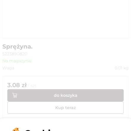
Sprężyna.
5223890820
Na magazynie
Waga
0.01
kg
3.08
zł
/
szt
do koszyka
Kup teraz