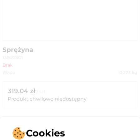
Sprężyna
1315223C1
Brak
Waga
0.223
kg
319.04
zł
/
szt
Produkt chwilowo niedostępny
Cookies
Opis