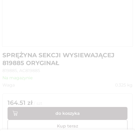
SPRĘŻYNA SEKCJI WYSIEWAJĄCEJ
819885 ORYGINAŁ
819885, AC819885
Na magazynie
Waga
0.325
kg
164.51
zł
/
szt
do koszyka
Kup teraz