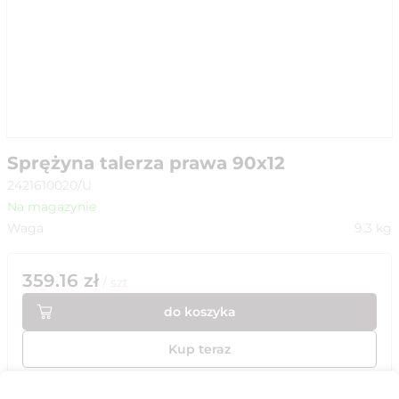
Sprężyna talerza prawa 90x12
2421610020/U
Na magazynie
Waga
9.3
kg
359.16
zł
/
szt
do koszyka
Kup teraz