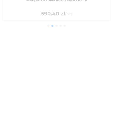
590.40
zł
/
szt