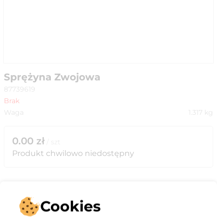
Sprężyna Zwojowa
87739619
Brak
Waga
1.317
kg
0.00
zł
/
szt
Produkt chwilowo niedostępny
Cookies
Opis