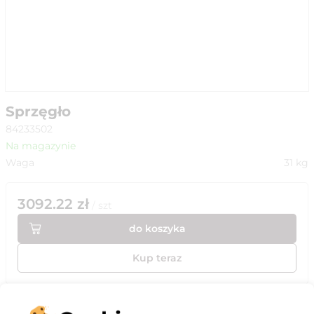
Sprzęgło
84233502
Na magazynie
Waga
31
kg
3092.22
zł
/
szt
do koszyka
Kup teraz