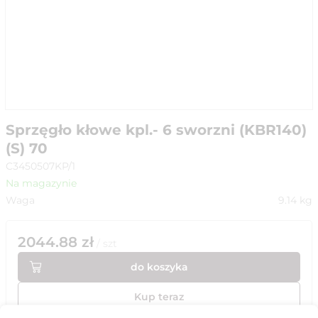
Sprzęgło kłowe kpl.- 6 sworzni (KBR140)
(S) 70
C3450507KP/1
Na magazynie
Waga
9.14
kg
2044.88
zł
/
szt
do koszyka
Kup teraz