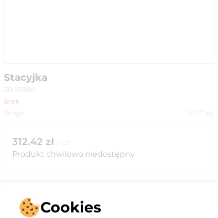
Stacyjka
20-1988t1
Brak
Waga
0.127
kg
312.42
zł
/
szt
Produkt chwilowo niedostępny
Cookies
Opis