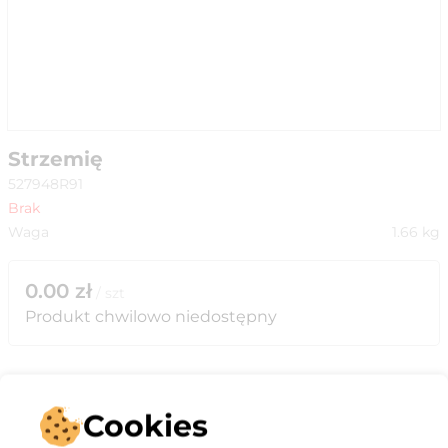
Strzemię
527948R91
Brak
Waga
1.66
kg
0.00
zł
/
szt
Produkt chwilowo niedostępny
Cookies
Opis