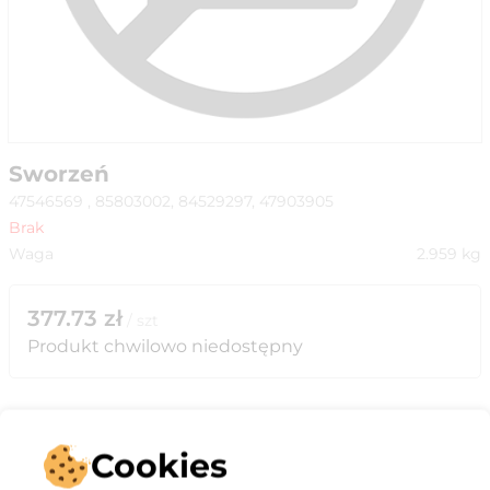
Sworzeń
47546569 , 85803002, 84529297, 47903905
Brak
Waga
2.959
kg
377.73
zł
/
szt
Produkt chwilowo niedostępny
Cookies
Opis