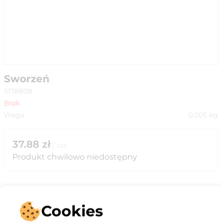
Sworzeń
5178808
Brak
Waga
0.005
kg
37.88
zł
/
szt
Produkt chwilowo niedostępny
Cookies
Opis