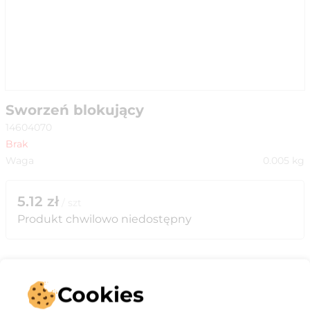
Sworzeń blokujący
14604070
Brak
Waga
0.005
kg
5.12
zł
/
szt
Produkt chwilowo niedostępny
Cookies
Opis