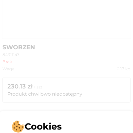
SWORZEN
84311147
Brak
Waga
0.17
kg
230.13
zł
/
szt
Produkt chwilowo niedostępny
Cookies
Opis