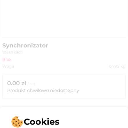
Synchronizator
1345938C1
Brak
Waga
0.795
kg
0.00
zł
/
szt
Produkt chwilowo niedostępny
Cookies
Opis