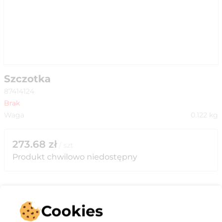
Szczotka
87414124
Brak
Waga
0.122
kg
273.68
zł
/
szt
Produkt chwilowo niedostępny
Cookies
Opis