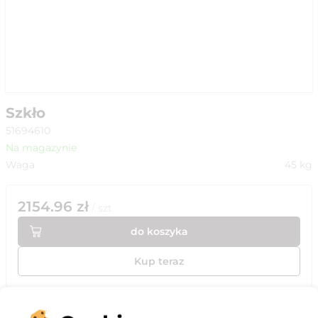
Szkło
51694610
Na magazynie
Waga
45
kg
2154.96
zł
/
szt
do koszyka
Kup teraz