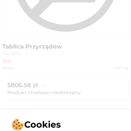
Tablica Przyrządów
71451695
Brak
Waga
0.85
kg
5806.58
zł
/
szt
Produkt chwilowo niedostępny
Cookies
Opis