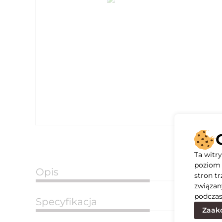
Ta witr
poziom 
Opis
stron t
związan
podczas
Specyfikacja
Zaakc