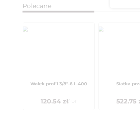
Polecane
Wałek prof 1 3/8"-6 L-400
Siatka pr
120.54
zł
522.75
/
szt