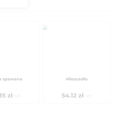
ta spawana
Mieszadło
35
zł
54.12
zł
/
szt
/
szt