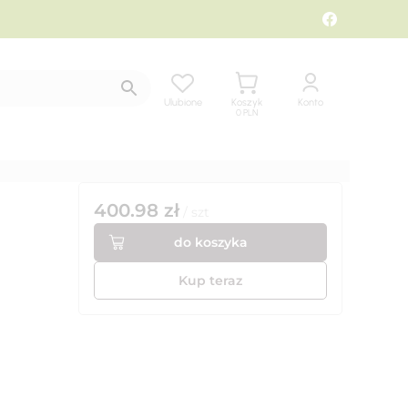
Ulubione
Koszyk
Konto
0
PLN
400.98
zł
/
szt
do koszyka
Kup teraz