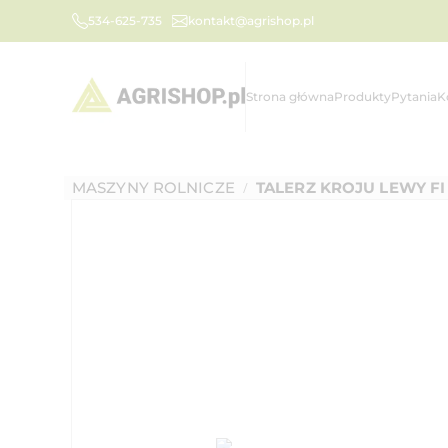
534-625-735
kontakt@agrishop.pl
Strona główna
Produkty
Pytania
K
MASZYNY ROLNICZE
TALERZ KROJU LEWY FI
/