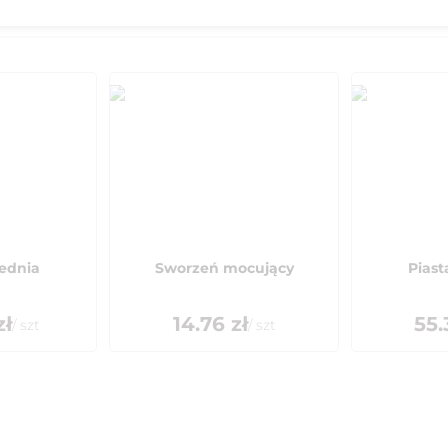
zednia
Sworzeń mocujący
Pias
zł
14.76
zł
55.
/
szt
/
szt